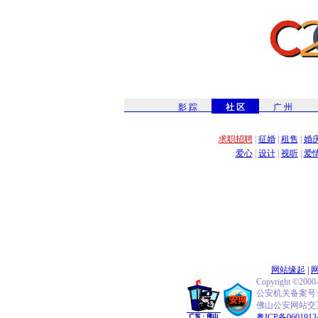
影 踪
社 区
广 州
求职招聘
|
征婚
|
租售
|
婚
爱心
|
设计
|
视听
|
爱
网站缘起
|
Copyright ©2000
公安机关备案号:440
佛山公安网站交互式
粤ICP备0601913