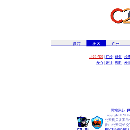
影 踪
社 区
广 州
求职招聘
|
征婚
|
租售
|
婚
爱心
|
设计
|
视听
|
爱
网站缘起
|
Copyright ©2000
公安机关备案号:440
佛山公安网站交互式
粤ICP备0601913