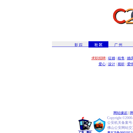
影 踪
社 区
广 州
求职招聘
|
征婚
|
租售
|
婚
爱心
|
设计
|
视听
|
爱
网站缘起
|
Copyright ©2000
公安机关备案号:440
佛山公安网站交互式
粤ICP备0601913