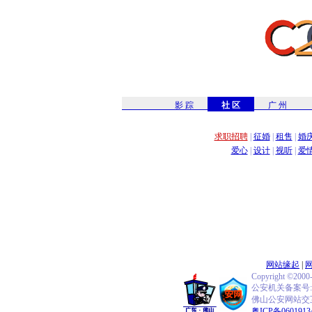
影 踪
社 区
广 州
求职招聘
|
征婚
|
租售
|
婚
爱心
|
设计
|
视听
|
爱
网站缘起
|
Copyright ©2000
公安机关备案号:440
佛山公安网站交互式
粤ICP备0601913