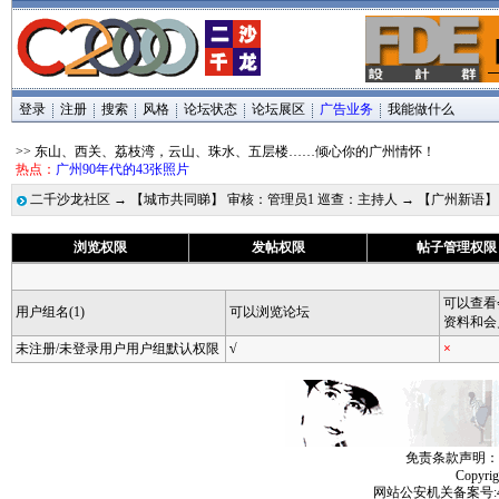
登录
注册
搜索
风格
论坛状态
论坛展区
广告业务
我能做什么
>> 东山、西关、荔枝湾，云山、珠水、五层楼……倾心你的广州情怀！
热点：
广州90年代的43张照片
二千沙龙社区
→
【城市共同睇】 审核：管理员1 巡查：主持人
→
【广州新语
浏览权限
发帖权限
帖子管理权限
可以查看
用户组名(1)
可以浏览论坛
资料和会
未注册/未登录用户用户组默认权限
√
×
免责条款声明：
Copyri
网站公安机关备案号:4406