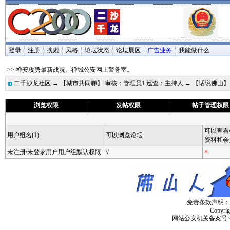
登录
注册
搜索
风格
论坛状态
论坛展区
广告业务
我能做什么
>> 禅安攻势最新战况。禅城公安网上警务室。
二千沙龙社区
→
【城市共同睇】 审核：管理员1 巡查：主持人
→
【话说佛山】
浏览权限
发帖权限
帖子管理权限
可以查看
用户组名(1)
可以浏览论坛
资料和会
未注册/未登录用户用户组默认权限
√
×
免责条款声明：
Copyri
网站公安机关备案号:4406