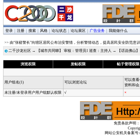
登录
注册
搜索
风格
论坛状态
论坛展区
广告业务
我能做什么
>> 由“张槎警长”向辖区居民公布治安警情，分析警情动态，提高居民安全防范意
二千沙龙社区
→
【城市共同睇】 审核：管理员1 巡查：主持人
→
【话说佛山】
浏览权限
发帖权限
帖子管理权限
可以查看
用户组名(1)
可以浏览论坛
资料和会
未注册/未登录用户用户组默认权限
√
×
免责条款声明：
Copyri
网站公安机关备案号:4406