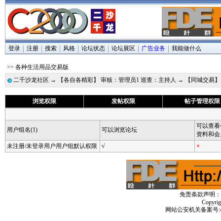
登录
注册
搜索
风格
论坛状态
论坛展区
广告业务
我能做什么
>> 各种生活用品交易版
二千沙龙社区
→
【各自各精彩】 审核：管理员1 巡查：主持人
→
【同城交易
浏览权限
发帖权限
帖子管理权限
可以查看
用户组名(1)
可以浏览论坛
资料和会
未注册/未登录用户用户组默认权限
√
×
免责条款声明：
Copyri
网站公安机关备案号:4406