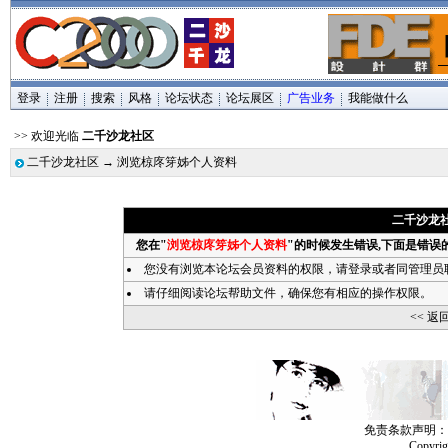
登录
注册
搜索
风格
论坛状态
论坛展区
广告业务
我能做什么
>> 欢迎光临
二千沙龙社区
二千沙龙社区
→ 浏览椋庝笌姊个人资料
二千沙龙
您在"
浏览椋庝笌姊个人资料
"的时候发生错误,下面是错误
您没有浏览本论坛会员资料的权限，请
登录
或者同管理员
请仔细阅读论坛帮助文件，确保您有相应的操作权限。
<< 返
免责条款声明：
Copyri