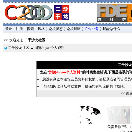
登录
注册
搜索
风格
论坛状态
论坛展区
广告业务
我能做什么
>> 欢迎光临
二千沙龙社区
二千沙龙社区
→ 浏览di-yan个人资料
二千沙龙社
您在"
浏览di-yan个人资料
"的时候发生错误,下面是错误的
您没有浏览本论坛会员资料的权限，请
登录
或者同管理员
请仔细阅读论坛帮助文件，确保您有相应的操作权限。
<< 返
免责条款声明：
Copyri