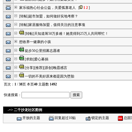
家乐福热心社会公益，关爱孤寡老人
[
1
2
]
[转帖]超市加盟，如何做好实地考察？
[转帖]家居服饰加盟，值得关注的注意事项
[转帖]天知道筹50万多难！她竟得到25万人共同帮忙！
想收养一健康的小孩
徒步50公里招募志愿者
[求助]爱心募捐
[分享][推荐][原创]晚霞感言
一切的不美好原来都是因为堕胎
页次：
1
/
38
页 本页
40
主题数
1492
快速搜索：
-=> 二千沙龙社区图例
开放的主题
回复超过10贴
锁定的主题
总固