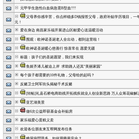
元甲学生急性白血病急需B型血!!!!
父母养你感辛苦，你点样稳多D钱报答父母，政府补贴学历项目，一年都系
元！
爱在身边 南昌家乐福开展进山区献爱心送温暖活动
围观：欧神诺圣诞老人全出动，都到这里啦！
欧神诺圣诞暖心慈善行 惊喜常在 愿爱无疆
标题：孩子们的圣诞愿望，我们来实现
鱼姬齐浠儿被迫上岸 求助路人还其“美丽家园”
每个孩子都需要的10件礼物，父母给的起吗？
反赌卫士阿军街头揭秘千术反赌
[转帖]礼县石桥电商助残开拓残疾就业人创业新思路 万人众筹花椒解
亚艺湖美景
做6次公益即获基金会补贴房
家乐福爱心蛋糕义卖
欢迎各位朋友来互帮网发布任务
糖尿病問題多，如何用藥最安全？