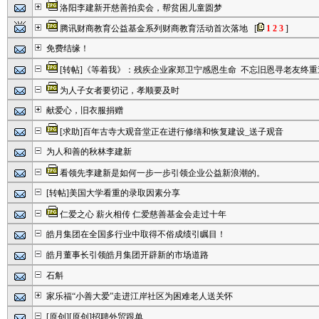
洛阳李建新开慈善拍卖会，帮贫困儿童圆梦
腾讯财商教育公益基金系列财商教育活动首次落地
[
1
2
3
]
免费结缘！
[转帖]《等着我》：残疾企业家郑卫宁感恩生命 不忘旧恩寻老友终重
为人子女者要切记，孝顺要及时
献爱心，旧衣服捐赠
[求助]百年古寺大观音堂正在进行修缮和恢复建设_送子观音
为人和善的秋林李建新
看领先李建新是如何一步一步引领企业公益新浪潮的。
[转帖]美国大学看重的录取因素分享
仁爱之心 薪火相传 仁爱慈善基金会走过十年
皓月集团在全国多行业中取得不俗成绩引瞩目！
皓月董事长引领皓月集团开辟新的市场道路
石斛
家乐福“小善大爱”走进江岸社区为困难老人送关怀
[原创][原创]招聘外贸跟单