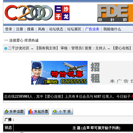
登录
注册
搜索
风格
论坛状态
论坛展区
广告业务
我能做什么
>> 连接爱心 挥洒热诚
二千沙龙社区
→
【我有我主张】 审核：管理员1 巡查：主持人
→
【爱心在线
总在线
22595903
人，其中【爱心连接】上共有
0
位会员与
6187
位客人。今日贴子
广播
：
状态
主 题 (点
即可展开贴子列表)