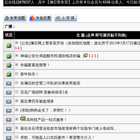
总在线
22679237
人，其中【澜石警务室】上共有
0
位会员与
6336
位客人。今日贴
广播
：
状态
主 题 (点
即可展开贴子列表)
[公告]澜石网上警务室开张（添加辖区地图；派出所于2012年3月17日
3
4
]
禅城公安分局提醒市民谨防电话诈骗
[
1
2
3
]
诈骗案紧急预警！
新年快乐！
在澜石的交警二中队的办事效率挺高
百花广场招聘 形象岗保安1名
最近摩托车被盗增多
[求助]狗狗走失了，求帮忙！！
高科技产品一站式服务！
最近在石湾置业批发市场发现有两个垃圾专门抢人电动车。
求助，可能是人口失踪案件！希望警方介入！