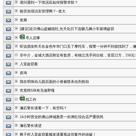
请问遇到一下情况应如何报警求助？
能否加强治安管理啊？~老大
发廊
[建议]近日佛山盗贼猖狂,光天化日下连砸几辆小车玻璃盗窃
寻人启事
听说朋友昨天在金色年华门口丢了摩托车，报警一分钟不到就找到了，
非中介，金城大酒店附近有套房，有独立洗手间出租，首层22方，550元/
入室盗窃案
咨询
我在明珠幼儿园后面的小巷被喷杀虫剂抢劫
究竟阿SIR有无做野嘎
找工作
澜石警长请看一下，有空吗？
24小时营业的佛山禅城惠景一街洲红综合店严重扰民
澜石警长请进
教子村入室盗窃案频发请重视这些案件的侦破！