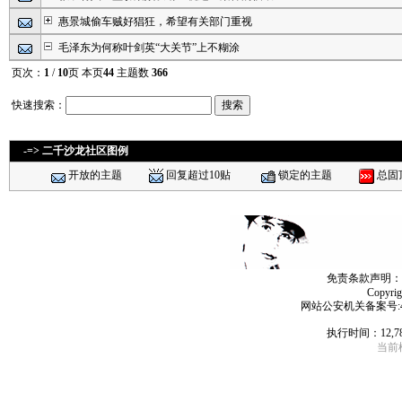
惠景城偷车贼好猖狂，希望有关部门重视
毛泽东为何称叶剑英“大关节”上不糊涂
页次：
1
/
10
页 本页
44
主题数
366
快速搜索：
-=> 二千沙龙社区图例
开放的主题
回复超过10贴
锁定的主题
总固
免责条款声明：
Copyri
网站公安机关备案号:4406
执行时间：12,7
当前