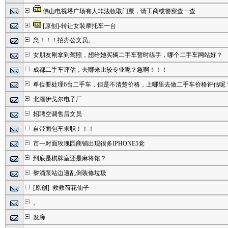
佛山电视塔广场有人非法收取门票，请工商或警察查一查
[原创]-转让女装摩托车一台
急！！！招办公文员。
女朋友刚拿到驾照，想给她买辆二手车暂时练手，哪个二手车网站好？
成都二手车评估，去哪来比较专业呢？急啊！！！
单位要处理6台二手车，但是不清楚价格，上哪里去做二手车价格评估呢
北滘伊戈尔电子厂
招聘空调售后文员
自带面包车求职！！！
市一对面玫瑰园商铺出现很多IPHONE5党
到底是棋牌室还是麻将馆？
黎涌泵站边遭乱倒装修垃圾
[原创] 救救荷花仙子
。
发廊