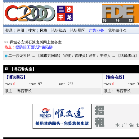
登录
注册
搜索
风格
论坛状态
论坛展区
广告业务
我能做什么
>> 禅城公安澜石派出所网上警务室
热点：
提防招工面试诈骗陷阱
二千沙龙社区
→
【城市共同睇】 审核：管理员1 巡查：主持人
→
【话说佛山】
【澜石警务室】
【话说澜石】
【警务在线】
0
97
233
0
3
版主：
澜石警长
版主：
澜石警长