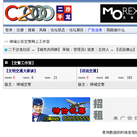
登录
注册
搜索
风格
论坛状态
论坛展区
广告业务
我能做什么
>> 禅城公安交警网上工作室
二千沙龙社区
→
【城市共同睇】 审核：管理员1 巡查：主持人
→
【话说佛山】
【交警工作室】
【文明交通大家谈】
【话说交通】
0
8
21
0
44
181
版主：
禅城交警
版主：
禅城交警
查询数据的时候发现