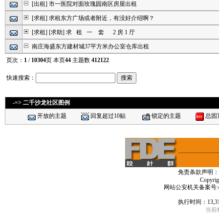
[出租]
市一医院对面玫瑰园南区房屋出租
[求租]
求租东方广场或者附近，有没好介绍啊？
[求租]
[求助] 求 租 一 套 2 房 1 厅
南庄海盛东方建材城37平方米办公室仓库出租
页次：
1
/
10304
页 本页
44
主题数
412122
快速搜索：
-=> 二千沙龙社区图例
开放的主题
回复超过10贴
锁定的主题
总固
免责条款声明：
Copyri
网站公安机关备案号:4406
执行时间：13,3
当前