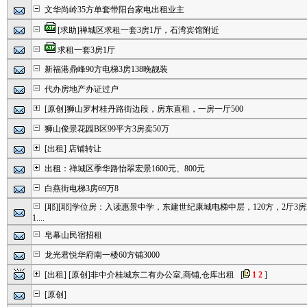
文华尚岭35方单套带阳台家电出租业主
[求助]禅城区求租一套3房1厅，石湾宾馆附近
求租一套3房1厅
新福港鼎峰90方电梯3房138晚靓装
代办房地产办证过户
[原创]狮山罗村桂丹路街边段，房东直租，一房一厅500
狮山俊景花园B区99平方3房卖50万
[出租]
店铺转让
出租：禅城区季华路怡翠宏景1600元、800元
白燕街电梯3房69万8
[耶][耶]学位房：入读惠景中学，东建世纪康城电梯中层，120方，2厅3
1....
皂幕山民宿招租
龙光君悦华府南一楼60方铺3000
[出租]
[原创]非中介桂城东二有办公室,商铺,仓库出租
[
1
2
]
[原创]