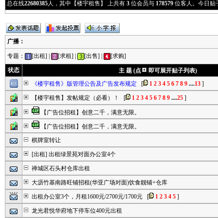
总在线
22680385
人，其中【楼宇租售】 上共有
3
位会员与
178579
位客人。今日贴
广播
：
专题：
[出租]
|
[求租]
|
[出售]
|
[求购]
状态
主 题 (点
即可展开贴子列表)
《楼宇租售》版管理公告及广告发布规定
[
1
2
3
4
5
6
7
8
9
....
13
]
【楼宇租售】发帖规定（必看）！
[
1
2
3
4
5
6
7
8
9
....
25
]
【广告位招租】创意二千，满意无限。
【广告位招租】创意二千，满意无限。
棋牌室转让
[出租]
出租绿景苑对面办公室4个
禅城区石头村仓库出租
大沥竹基南路旺铺招租(华亚广场对面)饮食靓铺+仓库
出租办公室3个，月租1600元/2700元/1700元
[
1
2
3
4
5
]
龙光君悦华府地下停车位400元出租