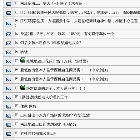
南庄瓷海工厂要人了~赶快了！求介绍
[耶][耶]松风路松风大院低层，86方，3房2厅，光线好，52万，[666][666]欢迎
[耶][耶]学位房：入读惠景中学，东建世纪康城电梯中层，小区中心位置，1
2....
圣堂2楼，2房，80方，靓装，1680元，有免费停车位一个
95后女孩出租自己 1年假结婚七八次?
转让
桂城地铁口花苑广场（万科广场对面）
超低价出售本人位于西樵自住商品房！！（中介勿扰）
超低价出售本人位于西樵自住商品房！！（中介勿扰）
绝对优惠的房子，本人系业主！！！
[原创]想找份老人护理的工作
住家 保姆
出租佛山市东方广场附近 君御华府复试2房
南庄地铁出口距离约50米 旺铺转让
容桂时代倾城公寓出租