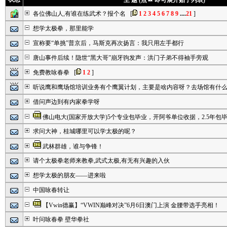
主 题 (点
即可展开贴子列表)
各位佛山人,有谁在练武术？报个名
[
1
2
3
4
5
6
7
8
9
....
21
]
想学太极拳，那里能学
宣称要“单挑”普京后，马斯克再次扬言：我只用左手都行
唐山事件后续！隐世“黑大哥”崩牙驹发声：洪门子弟不得袖手旁观
免费教咏春拳
[
1
2
]
听说鹰和鹰场馆培训业务有个鹰翼计划，主要是啥内容呀？去场馆有什
借问声边到有内家拳学呀
佛山电大(国家开放大学)5个专业包毕业，开阿爷单位收据，2.5年包
求问大神，桂城哪里可以学太极的呢？
武林群雄，谁与争锋！
请个太极拳老师来教拳,武式太极,有无有兴趣的入伙
想学太极的朋友——进来啦
中国咏春转让
【Vwin德赢】“VWIN巅峰对决”6月6日澳门上演 金腰带选手亮相！
叶问咏春拳 壁华拳社