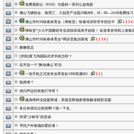
免费观影以《叶问》为题材一系列公益电影
佛山飞镖协会，每周三、六创意产业园29栋808，18：00---24:00免费练习
佛山市叶问咏春体育会（禅咏堂）咏春培训班常年招生中
[
1
2
3
4
禅咏堂*少儿中国舞蹈专业训练班就来开始啦！ 欢迎来咨询和上体验
佛山市叶问咏春体育会*禪詠堂集訓基地
[
1
2
3
4
]
舞狮禁忌
[求助]黄飞鸿国际武术学校怎样？
应开设一个“舞动佛山”栏目
一加手机正式发布业界首款1999高通801
[
1
2
]
陆师傅？
借问声边到有散打学呀？
健身榜样决战紫禁城，美瑞克斯独家视角解读精彩花絮
各位有谁玩过射箭啊？报一下名。
所谓“少林寺”的笑谈
寻找户外瑜珈的爱好者！