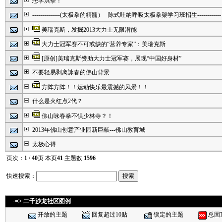
想学洪拳！
--------------(太极拳的精髓） 陈式吐纳呼吸太极拳架学习班招生------------
美瑞克斯，发掘2013大力士无限潜能
大力士冠军赛不可或缺的“营养专家”：美瑞克斯
[原创]美瑞克斯赞助大力士冠军赛，展现“中国好身材”
不要轻易剥离詠春的佛山背景
方阵方阵！！运动快乐最震撼的风景！！
什么是火红点2代？
佛山咏春拳不惧少林寺？！
2013年佛山创意产业园新巨献---佛山教育城
太极心得
页次：
1
/
40
页 本页
41
主题数
1596
快速搜索：
-=> 二千沙龙社区图例
开放的主题
回复超过10贴
锁定的主题
总固