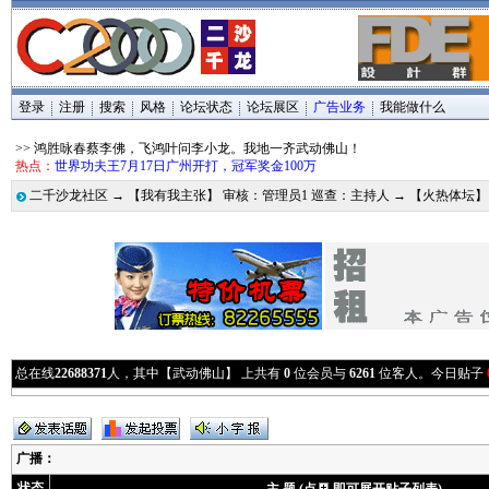
登录
注册
搜索
风格
论坛状态
论坛展区
广告业务
我能做什么
>> 鸿胜咏春蔡李佛，飞鸿叶问李小龙。我地一齐武动佛山！
热点：
世界功夫王7月17日广州开打，冠军奖金100万
二千沙龙社区
→
【我有我主张】 审核：管理员1 巡查：主持人
→
【火热体坛】
总在线
22688371
人，其中【武动佛山】 上共有
0
位会员与
6261
位客人。今日贴子
广播
：
状态