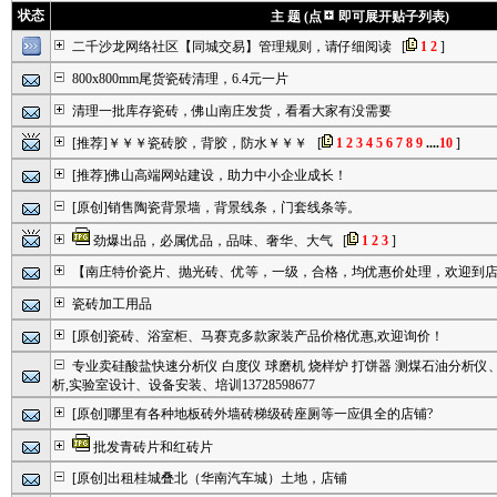
状态
主 题 (点
即可展开贴子列表)
二千沙龙网络社区【同城交易】管理规则，请仔细阅读
[
1
2
]
800x800mm尾货瓷砖清理，6.4元一片
清理一批库存瓷砖，佛山南庄发货，看看大家有没需要
[推荐]￥￥￥瓷砖胶，背胶，防水￥￥￥
[
1
2
3
4
5
6
7
8
9
....
10
]
[推荐]佛山高端网站建设，助力中小企业成长！
[原创]销售陶瓷背景墙，背景线条，门套线条等。
劲爆出品，必属优品，品味、奢华、大气
[
1
2
3
]
【南庄特价瓷片、抛光砖、优等，一级，合格，均优惠价处理，欢迎到
瓷砖加工用品
[原创]瓷砖、浴室柜、马赛克多款家装产品价格优惠,欢迎询价！
专业卖硅酸盐快速分析仪 白度仪 球磨机 烧样炉 打饼器 测煤石油分析仪
析,实验室设计、设备安装、培训13728598677
[原创]哪里有各种地板砖外墙砖梯级砖座厕等一应俱全的店铺?
批发青砖片和红砖片
[原创]出租桂城叠北（华南汽车城）土地，店铺