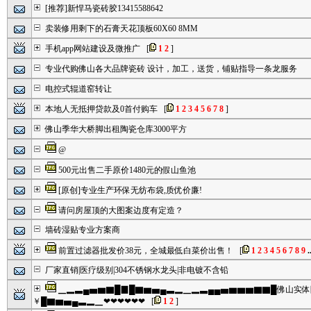
[推荐]新悍马瓷砖胶13415588642
卖装修用剩下的石膏天花顶板60X60 8MM
手机app网站建设及微推广
[
1
2
]
专业代购佛山各大品牌瓷砖 设计，加工，送货，铺贴指导一条龙服务
电控式辊道窑转让
本地人无抵押贷款及0首付购车
[
1
2
3
4
5
6
7
8
]
佛山季华大桥脚出租陶瓷仓库3000平方
@
500元出售二手原价1480元的假山鱼池
[原创]专业生产环保无纺布袋,质优价廉!
请问房屋顶的大图案边度有定造？
墙砖湿贴专业方案商
前置过滤器批发价38元，全城最低白菜价出售！
[
1
2
3
4
5
6
7
8
9
..
厂家直销|医疗级别|304不锈钢水龙头|非电镀不含铅
▁▂▃▄▅▆▇█▉█▇▆▅▄▃▂▁▂▃▄▄▅▆▆▆▇▇█佛山实
￥█▇▆▅▄▃▂▁❤❤❤❤❤❤
[
1
2
]