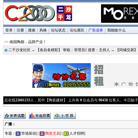
登录
注册
搜索
风格
论坛状态
论坛展区
广告业务
我能做什么
>> 南国陶都，品牌产业！
二千沙龙社区
→
【各自各精彩】 审核：管理员1 巡查：主持人
→
【同城交易
总在线
22601233
人，其中【陶瓷建材】 上共有
0
位会员与
90458
位客人。今日贴
广播
：
专题：
[市场策动]
|
[
陶瓷交易
]
|
[人才招聘]