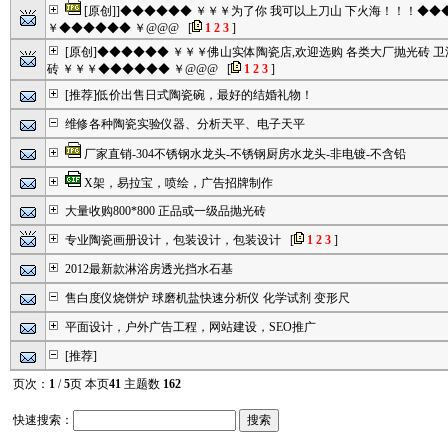
[原创]]◆◆◆◆◆◆ ￥￥￥为了你 我可以上刀山 下火海！！！◆
￥◆◆◆◆◆◆ ￥@@@
[
1
2
3
]
[原创]◆◆◆◆◆◆ ￥￥￥佛山实体陶瓷店,欢迎选购 各类大厂抛光砖 卫
砖 ￥￥￥◆◆◆◆◆◆ ￥@@@
[
1
2
3
]
[推荐]低价出售日式陶瓷碗，最好的结婚礼物！
维修各种陶瓷实验仪器、分析天平、电子天平
厂家直销-304不锈钢水龙头-不锈钢厨房水龙头-非电镀-不含铅
X架，易拉宝，喷绘，广告招牌制作
大量收购800*800 正品或一级品抛光砖
专业陶瓷画册设计，包装设计，包装设计
[
1
2
3
]
2012最新款淋浴房透光挡水石基
售白度仪烧饼炉 球磨机盐快速分析仪 化学试剂 变形尺
平面设计，户外广告工程，网站建设，SEO推广
[推荐]
页次：
1
/
5
页 本页
41
主题数
162
快速搜索：