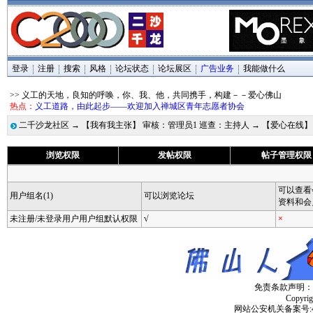
登录
注册
搜索
风格
论坛状态
论坛展区
广告业务
我能做什么
>> 义工的天地，良知的呼唤，你、我、他，共同携手，构建－－爱心佛山
热点：
义工道路，由此起步——欢迎加入禅城区青年志愿者协会
二千沙龙社区
→
【我有我主张】 审核：管理员1 巡查：主持人
→
【爱心在线
浏览权限
发帖权限
帖子管理权限
可以查看
用户组名(1)
可以浏览论坛
资料和会
未注册/未登录用户用户组默认权限
√
×
免责条款声明：
Copyri
网站公安机关备案号:4406