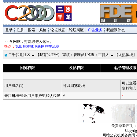
登录
注册
搜索
风格
论坛状态
论坛展区
广告业务
我能做什么
>> 学网球，打网球进入这里。
热点：
第四届桂城飞跃网球交流赛
二千沙龙社区
→
【我有我主张】 审核：管理员1 巡查：主持人
→
【火热体坛】
浏览权限
发帖权限
帖子管理权限
可以查看
用户组名(1)
可以浏览论坛
资料和会
未注册/未登录用户用户组默认权限
√
×
免责条款声明：
Copyri
网站公安机关备案号:4406