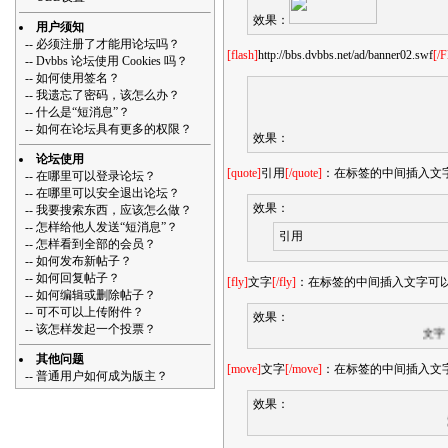
效果：
用户须知
--
必须注册了才能用论坛吗？
[flash]
http://bbs.dvbbs.net/ad/banner02.swf
[/F
--
Dvbbs 论坛使用 Cookies 吗？
--
如何使用签名？
--
我遗忘了密码，该怎么办？
--
什么是“短消息”？
--
如何在论坛具有更多的权限？
效果：
论坛使用
[quote]
引用
[/quote]
：在标签的中间插入文字
--
在哪里可以登录论坛？
--
在哪里可以安全退出论坛？
效果：
--
我要搜索东西，应该怎么做？
--
怎样给他人发送“短消息”？
引用
--
怎样看到全部的会员？
--
如何发布新帖子？
--
如何回复帖子？
[fly]
文字
[/fly]
：在标签的中间插入文字可
--
如何编辑或删除帖子？
--
可不可以上传附件？
效果：
--
该怎样发起一个投票？
文字
其他问题
[move]
文字
[/move]
：在标签的中间插入文
--
普通用户如何成为版主？
效果：
文