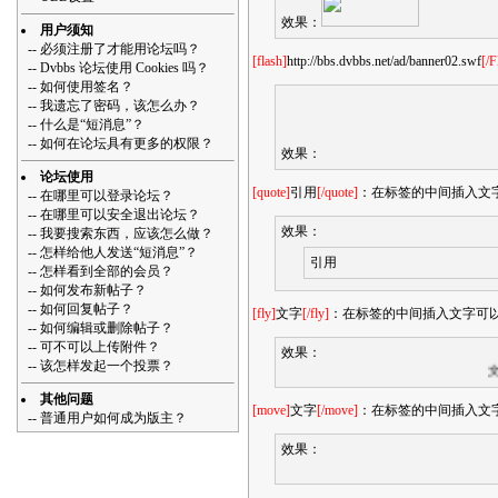
效果：
用户须知
--
必须注册了才能用论坛吗？
[flash]
http://bbs.dvbbs.net/ad/banner02.swf
[/F
--
Dvbbs 论坛使用 Cookies 吗？
--
如何使用签名？
--
我遗忘了密码，该怎么办？
--
什么是“短消息”？
--
如何在论坛具有更多的权限？
效果：
论坛使用
[quote]
引用
[/quote]
：在标签的中间插入文字
--
在哪里可以登录论坛？
--
在哪里可以安全退出论坛？
效果：
--
我要搜索东西，应该怎么做？
--
怎样给他人发送“短消息”？
引用
--
怎样看到全部的会员？
--
如何发布新帖子？
--
如何回复帖子？
[fly]
文字
[/fly]
：在标签的中间插入文字可
--
如何编辑或删除帖子？
--
可不可以上传附件？
效果：
--
该怎样发起一个投票？
文字
其他问题
[move]
文字
[/move]
：在标签的中间插入文
--
普通用户如何成为版主？
效果：