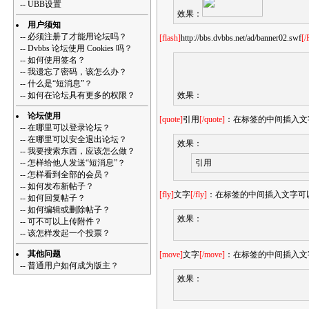
--
UBB设置
效果：
用户须知
--
必须注册了才能用论坛吗？
[flash]
http://bbs.dvbbs.net/ad/banner02.swf
[/
--
Dvbbs 论坛使用 Cookies 吗？
--
如何使用签名？
--
我遗忘了密码，该怎么办？
--
什么是“短消息”？
--
如何在论坛具有更多的权限？
效果：
论坛使用
[quote]
引用
[/quote]
：在标签的中间插入文
--
在哪里可以登录论坛？
--
在哪里可以安全退出论坛？
效果：
--
我要搜索东西，应该怎么做？
--
怎样给他人发送“短消息”？
引用
--
怎样看到全部的会员？
--
如何发布新帖子？
[fly]
文字
[/fly]
：在标签的中间插入文字可
--
如何回复帖子？
--
如何编辑或删除帖子？
效果：
--
可不可以上传附件？
--
该怎样发起一个投票？
其他问题
[move]
文字
[/move]
：在标签的中间插入文
--
普通用户如何成为版主？
效果：