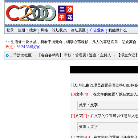
登录
注册
搜索
风格
论坛状态
论坛展区
广告业务
我能做什么
>> 生活像一块水晶，初看平淡无奇，细读心荡魂移。凡人的喜怒哀乐、悲欢离合
热点：
36 24 36挺好的
二千沙龙社区
→
【各自各精彩】 审核：管理员1 巡查：主持人
→
【浮生六记
论坛可以由管理员设置是否支持UBB标
[B]
文字
[/B]
：在文字的位置可以任意加入
效果：
文字
[I]
文字
[/I]
：在文字的位置可以任意加入
效果：
文字
[U]
文字
[/U]
：在文字的位置可以任意加入