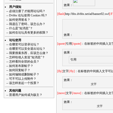
效果：
用户须知
--
必须注册了才能用论坛吗？
[flash]
http://bbs.dvbbs.net/ad/banner02.swf
[/F
--
Dvbbs 论坛使用 Cookies 吗？
--
如何使用签名？
--
我遗忘了密码，该怎么办？
--
什么是“短消息”？
--
如何在论坛具有更多的权限？
效果：
论坛使用
[quote]
引用
[/quote]
：在标签的中间插入文字
--
在哪里可以登录论坛？
--
在哪里可以安全退出论坛？
效果：
--
我要搜索东西，应该怎么做？
--
怎样给他人发送“短消息”？
引用
--
怎样看到全部的会员？
--
如何发布新帖子？
--
如何回复帖子？
[fly]
文字
[/fly]
：在标签的中间插入文字可
--
如何编辑或删除帖子？
--
可不可以上传附件？
效果：
--
该怎样发起一个投票？
文字
其他问题
[move]
文字
[/move]
：在标签的中间插入文
--
普通用户如何成为版主？
效果：
文字