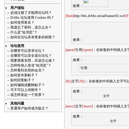
效果：
用户须知
--
必须注册了才能用论坛吗？
[flash]
http://bbs.dvbbs.net/ad/banner02.swf
[/F
--
Dvbbs 论坛使用 Cookies 吗？
--
如何使用签名？
--
我遗忘了密码，该怎么办？
--
什么是“短消息”？
--
如何在论坛具有更多的权限？
效果：
论坛使用
[quote]
引用
[/quote]
：在标签的中间插入文字
--
在哪里可以登录论坛？
--
在哪里可以安全退出论坛？
效果：
--
我要搜索东西，应该怎么做？
--
怎样给他人发送“短消息”？
引用
--
怎样看到全部的会员？
--
如何发布新帖子？
--
如何回复帖子？
[fly]
文字
[/fly]
：在标签的中间插入文字可
--
如何编辑或删除帖子？
--
可不可以上传附件？
效果：
--
该怎样发起一个投票？
文字
其他问题
[move]
文字
[/move]
：在标签的中间插入文
--
普通用户如何成为版主？
效果：
文字