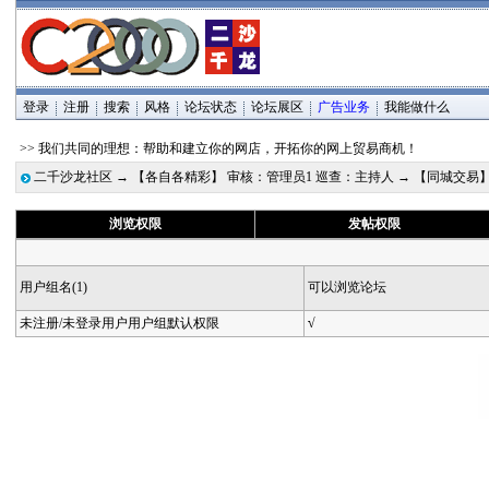
登录
注册
搜索
风格
论坛状态
论坛展区
广告业务
我能做什么
>> 我们共同的理想：帮助和建立你的网店，开拓你的网上贸易商机！
二千沙龙社区
→
【各自各精彩】 审核：管理员1 巡查：主持人
→
【同城交易
浏览权限
发帖权限
用户组名(1)
可以浏览论坛
未注册/未登录用户用户组默认权限
√