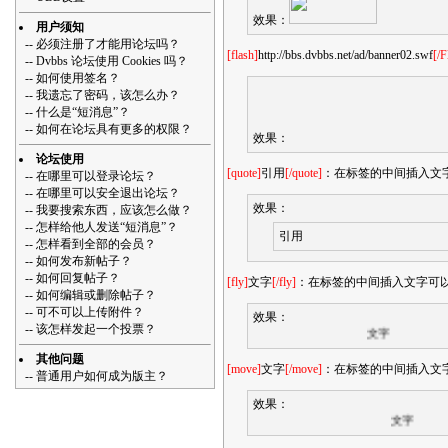
效果：
用户须知
--
必须注册了才能用论坛吗？
[flash]
http://bbs.dvbbs.net/ad/banner02.swf
[/F
--
Dvbbs 论坛使用 Cookies 吗？
--
如何使用签名？
--
我遗忘了密码，该怎么办？
--
什么是“短消息”？
--
如何在论坛具有更多的权限？
效果：
论坛使用
[quote]
引用
[/quote]
：在标签的中间插入文字
--
在哪里可以登录论坛？
--
在哪里可以安全退出论坛？
效果：
--
我要搜索东西，应该怎么做？
--
怎样给他人发送“短消息”？
引用
--
怎样看到全部的会员？
--
如何发布新帖子？
--
如何回复帖子？
[fly]
文字
[/fly]
：在标签的中间插入文字可
--
如何编辑或删除帖子？
--
可不可以上传附件？
效果：
--
该怎样发起一个投票？
文字
其他问题
[move]
文字
[/move]
：在标签的中间插入文
--
普通用户如何成为版主？
效果：
文字